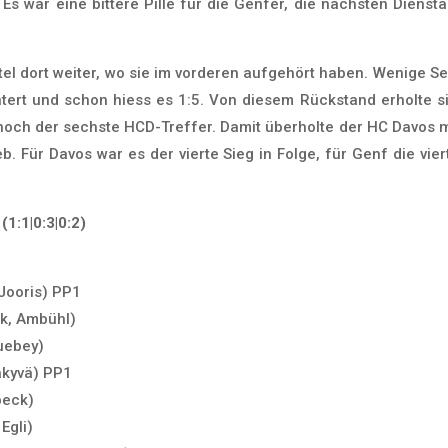
 Es war eine bittere Pille für die Genfer, die nächsten Diens
tel dort weiter, wo sie im vorderen aufgehört haben. Wenige 
ert und schon hiess es 1:5. Von diesem Rückstand erholte s
noch der sechste HCD-Treffer. Damit überholte der HC Davos 
eb. Für Davos war es der vierte Sieg in Folge, für Genf die vi
1:1|0:3|0:2)
 Jooris) PP1
ck, Ambühl)
Guebey)
äkyvä) PP1
beck)
Egli)