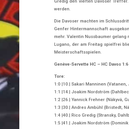
Gredig den vierten Davoser Treffer.
werden.
Die Davoser machten im Schlussdrit
Genfer Hintermannschaft ausgekont
mehr. Valentin Nussbaumer gelang 
Lugano, der am Freitag spielfrei bli
Meisterschaftsspielen.
Genève-Servette HC – HC Davos 1:6 (
Tore:
1:0 |10.| Sakari Manninen (Vatanen,
1:1 |14.| Joakim Nordström (Dahlbe
1:2 |26.| Yannick Frehner (Näkyvä, 
1:3 |30.| Andres Ambühl (Bristedt, N
1:4 |40.| Rico Gredig (Stransky, Dahl
1:5 |41.| Joakim Nordström (Dominik 