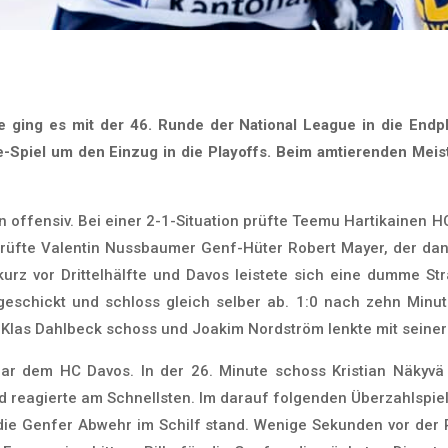
 ging es mit
der 46. Runde der National League in die End
-Spiel um den Einzug in die Playoffs. Beim amtierenden Mei
n offensiv. Bei einer 2-1-Situation prüfte Teemu Hartikainen 
prüfte Valentin Nussbaumer Genf-Hüter Robert Mayer, der da
rz vor Drittelhälfte und Davos leistete sich eine dumme St
 geschickt und schloss gleich selber ab. 1:0 nach zehn Minut
 Klas Dahlbeck schoss und Joakim Nordström lenkte mit seiner 
klar dem HC Davos. In der 26. Minute schoss Kristian Näkyvä
und reagierte am Schnellsten. Im darauf folgenden Überzahlspiel
 die Genfer Abwehr im Schilf stand. Wenige Sekunden vor der 