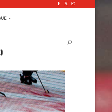
GUE
p