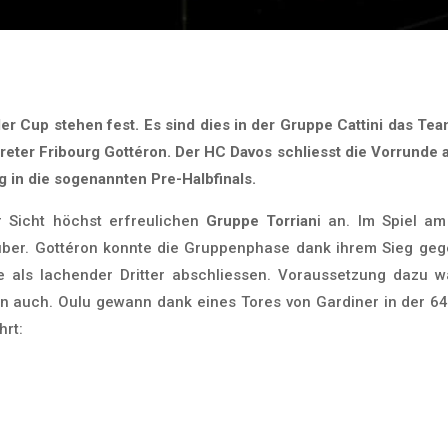
ler Cup stehen fest. Es sind dies in der Gruppe Cattini das Te
reter Fribourg Gottéron. Der HC Davos schliesst die Vorrunde 
g in die sogenannten Pre-Halbfinals.
 Sicht höchst erfreulichen
Gruppe Torrian
i an. Im Spiel a
ber. Gottéron konnte die Gruppenphase dank ihrem Sieg geg
als lachender Dritter abschliessen. Voraussetzung dazu wa
 auch. Oulu gewann dank eines Tores von Gardiner in der 64
hrt: