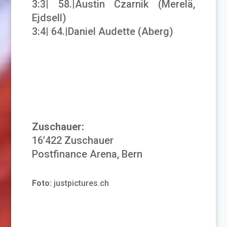
3:3| 58.|Austin Czarnik (Merelä,
Ejdsell)
3:4| 64.|Daniel Audette (Aberg)
Zuschauer:
16’422 Zuschauer
Postfinance Arena, Bern
Foto:
justpictures.ch