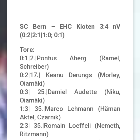
SC Bern – EHC Kloten 3:4 nV
(0:2|2:1|1:0; 0:1)
Tore:
0:1|2.|Pontus Aberg (Ramel,
Schreiber)
0:2|17.| Keanu Derungs (Morley,
Oiamäki)
0:3| 25.|Damiel Audette (Niku,
Oiamäki)
1:3| 35.|Marco Lehmann (Häman
Aktel, Czarnik)
2:3| 35.|Romain Loeffeli (Nemeth,
Ritzmann)