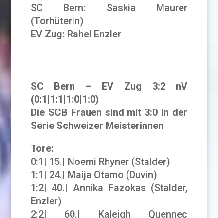
SC Bern: Saskia Maurer
(Torhüterin)
EV Zug: Rahel Enzler
SC Bern – EV Zug 3:2 nV
(0:1|1:1|1:0|1:0)
Die SCB Frauen sind mit 3:0 in der
Serie Schweizer Meisterinnen
Tore:
0:1| 15.| Noemi Rhyner (Stalder)
1:1| 24.| Maija Otamo (Duvin)
1:2| 40.| Annika Fazokas (Stalder,
Enzler)
2:2| 60.| Kaleigh Quennec