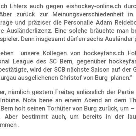
ich Ehlers auch gegen eishockey-online.ch durc
Aber zurück zur Meinungsverschiedenheit in
frage und präziser die Personalie Adam Reidebo
ne Ausländerlizenz. Eine solche bräuchte man 
spieler. Denn insgesamt dürfen sechs Ausländer p
ieben unsere Kollegen von hockeyfans.ch Folg
ional League des SC Bern, gegenüber hockeyfa
estätigte, wird der SCB nächste Saison auf der 
urgau ausgeliehenen Christof von Burg planen.“
, nämlich gestern Freitag anlässlich der Parti
 Tribüne. Nota bene an einem Abend an dem Thu
: Bern holt seinen Torhüter von Burg zurück, um –
. Aber bestimmt auch, um bereits in der lau
ommen .