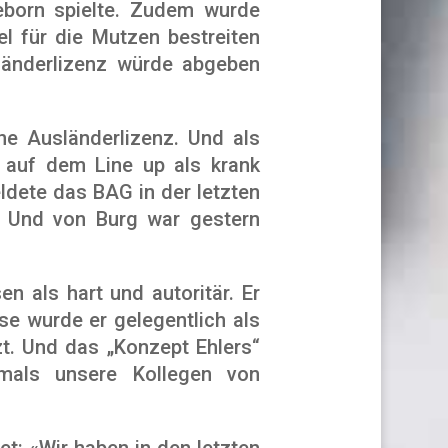
eborn spielte. Zudem wurde
l für die Mutzen bestreiten
sländerlizenz würde abgeben
ne Ausländerlizenz. Und als
 auf dem Line up als krank
ldete das BAG in der letzten
. Und von Burg war gestern
n als hart und autoritär. Er
sse wurde er gelegentlich als
zt. Und das „Konzept Ehlers“
mals unsere Kollegen von
t: «Wir haben in den letzten