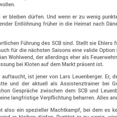
wollen.
d er bleiben dürfen. Und wenn er zu wenig punktet
ender Entlöhnung früher in die Heimat nach Dä
tlichen Führung des SCB sind. Stellt sie Ehlers fr
auch für die nächsten Saisons eine valide Option i
istian Wohlwend, der allerdings eher als Feuerweh
lassung bei Kloten auf dem Markt präsent ist.
auftaucht, ist jener von Lars Leuenberger. Er,
tte und der aktuell als Assistenztrainer bei G
schon Gespräche zwischen dem SCB und Leuenbe
eine langfristige Verpflichtung beharren. Alles a
bt also ein spezieller Machtkampf, bei dem es k
wird er bleiben dürfen. Punktet er zu wenig, wird