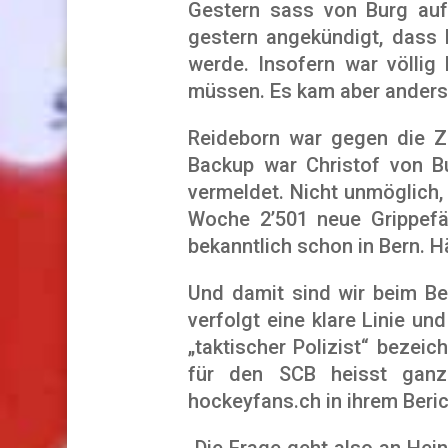
Gestern sass von Burg auf
gestern angekündigt, dass 
werde. Insofern war völlig
müssen. Es kam aber anders
Reideborn war gegen die ZS
Backup war Christof von B
vermeldet. Nicht unmöglich,
Woche 2’501 neue Grippefä
bekanntlich schon in Bern. 
Und damit sind wir beim Ber
verfolgt eine klare Linie un
„taktischer Polizist“ bezei
für den SCB heisst ganz
hockeyfans.ch in ihrem Beri
„Die Frage geht also an Hei