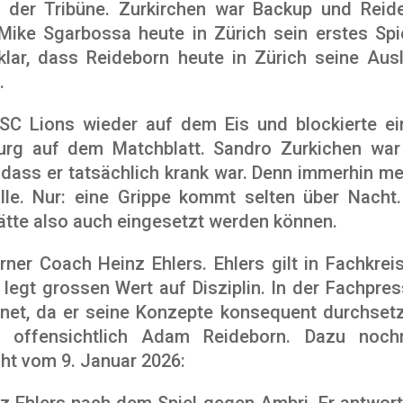
 der Tribüne. Zurkirchen war Backup und Reid
Mike Sgarbossa heute in Zürich sein erstes Spie
 klar, dass Reideborn heute in Zürich seine Au
.
C Lions wieder auf dem Eis und blockierte ei
urg auf dem Matchblatt. Sandro Zurkichen war
 dass er tatsächlich krank war. Denn immerhin me
lle. Nur: eine Grippe kommt selten über Nacht
Hätte also auch eingesetzt werden können.
ner Coach Heinz Ehlers. Ehlers gilt in Fachkreise
d legt grossen Wert auf Disziplin. In der Fachpre
chnet, da er seine Konzepte konsequent durchset
 offensichtlich Adam Reideborn. Dazu noch
cht vom 9. Januar 2026:
nz Ehlers nach dem Spiel gegen Ambri. Er antworte