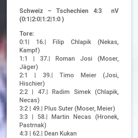
Schweiz – Tschechien 4:3 nV
(0:1|2:0|1:2|1:0 )
Tore:
0:1| 16.| Filip Chlapik (Nekas,
Kampf)
1:1 | 37.| Roman Josi (Moser,
Jäger)
2:1 | 39.| Timo Meier (Josi,
Hischier)
2:2 | 47.| Radim Simek (Chlapik,
Necas)
3:2 | 49.| PIus Suter (Moser, Meier)
3:3 | 58.| Martin Necas (Hronek,
Pastrnak)
4:3 | 62.| Dean Kukan