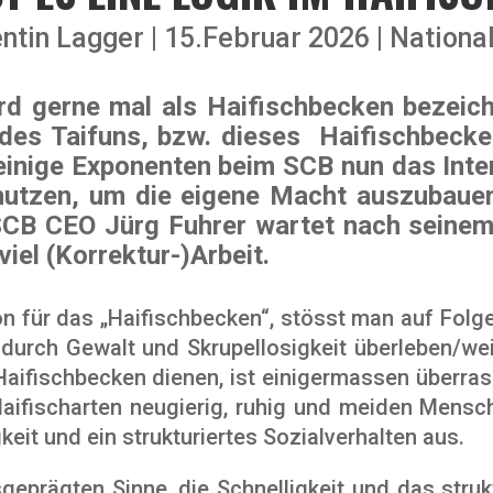
entin Lagger
15.Februar 2026
Nationa
rd gerne mal als Haifischbecken bezeic
des Taifuns, bzw. dieses Haifischbeckens
einige Exponenten beim SCB nun das In
 nutzen, um die eigene Macht auszubaue
CB CEO Jürg Fuhrer wartet nach seinem
viel (Korrektur-)Arbeit.
on für das „Haifischbecken“, stösst man auf Folge
 durch Gewalt und Skrupellosigkeit überleben/w
 Haifischbecken dienen, ist einigermassen überr
Haifischarten neugierig, ruhig und meiden Mensc
keit und ein strukturiertes Sozialverhalten aus.
geprägten Sinne, die Schnelligkeit und das struk