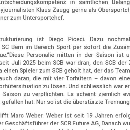
Entscheidungskompetenz in sämtlichen Belan
yjournalisten Klaus Zaugg gerne als Obersportc
gner zum Untersportchef.
trukturierung ist Diego Piceci. Dazu nochm
 SC Bern im Bereich Sport per sofort die Zusam
gue.“Diese Personalie mitten in der Saison ist 
t seit Juli 2025 beim SCB war dran, den SCB der
 einen Spieler zum SCB geholt hat, der das Team d
auch daran, die mit vier Torhütern – davon ein
Torhütersituation zu lösen. Und schliesslich war e
 Saison zu verpflichten. Es scheint ziemlich e
 gefallen hat. Nur so ist die überstürzte Trennung
rifft Marc Weber. Weber ist seit 19 Jahren erf
 er Geschäftsführer der SCB Future AG, Danach w