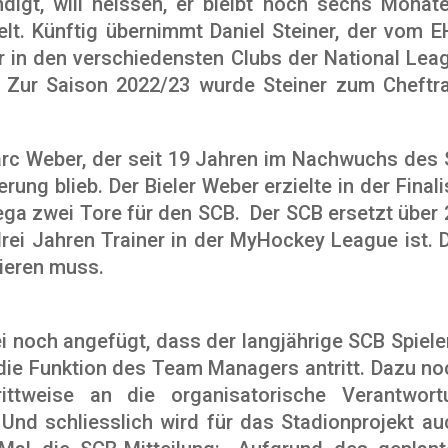
digt, will heissen, er bleibt noch sechs Monat
gelt. Künftig übernimmt Daniel Steiner, der vom
ler in den verschiedensten Clubs der National Lea
. Zur Saison 2022/23 wurde Steiner zum Cheftr
arc Weber, der seit 19 Jahren im Nachwuchs des 
erung blieb. Der Bieler Weber erzielte in der Fin
sega zwei Tore für den SCB. Der SCB ersetzt über 
rei Jahren Trainer in der MyHockey League ist. Di
lieren muss.
sei noch angefügt, dass der langjährige SCB Spiel
ie Funktion des Team Managers antritt. Dazu noc
rittweise an die organisatorische Verantwor
“ Und schliesslich wird für das Stadionprojekt a