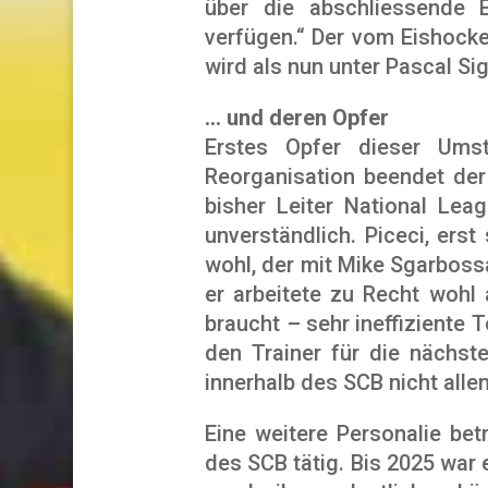
über die abschliessende 
verfügen.“ Der vom Eishocke
wird als nun unter Pascal Si
… und deren Opfer
Erstes Opfer dieser Ums
Reorganisation beendet der
bisher Leiter National Lea
unverständlich. Piceci, ers
wohl, der mit Mike Sgarbossa
er arbeitete zu Recht wohl 
braucht – sehr ineffiziente 
den Trainer für die nächste
innerhalb des SCB nicht allen
Eine weitere Personalie bet
des SCB tätig. Bis 2025 war