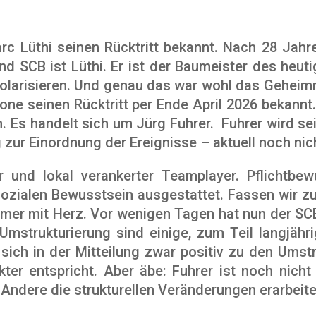
c Lüthi seinen Rücktritt bekannt. Nach 28 Jahr
und SCB ist Lüthi. Er ist der Baumeister des heut
olarisieren. Und genau das war wohl das Geheimn
kone seinen Rücktritt per Ende April 2026 bekannt
 Es handelt sich um Jürg Fuhrer. Fuhrer wird sei
g zur Einordnung der Ereignisse – aktuell noch nic
er und lokal verankerter Teamplayer. Pflichtbew
 sozialen Bewusstsein ausgestattet. Fassen wir
hmer mit Herz. Vor wenigen Tagen hat nun der SCB
 Umstrukturierung sind einige, zum Teil langjäh
t sich in der Mitteilung zwar positiv zu den Umst
kter entspricht. Aber äbe: Fuhrer ist noch nich
Andere die strukturellen Veränderungen erarbeit