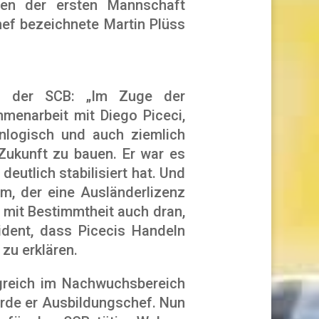
gen der ersten Mannschaft
hef bezeichnete Martin Plüss
al der SCB: „Im Zuge der
menarbeit mit Diego Piceci,
unlogisch und auch ziemlich
 Zukunft zu bauen. Er war es
eutlich stabilisiert hat. Und
em, der eine Ausländerlizenz
r mit Bestimmtheit auch dran,
vident, dass Picecis Handeln
 zu erklären.
olgreich im Nachwuchsbereich
urde er Ausbildungschef. Nun