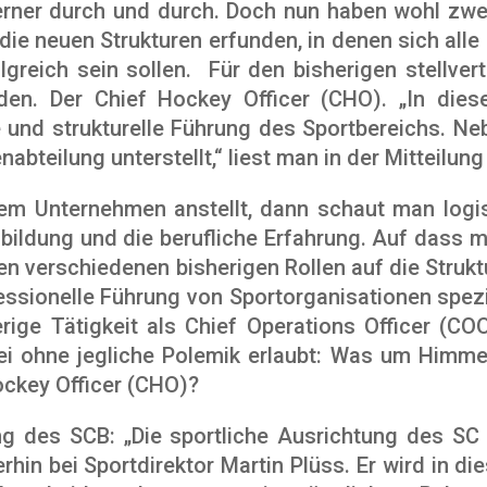
erner durch und durch. Doch nun haben wohl zwei
 die neuen Strukturen erfunden, in denen sich alle
olgreich sein sollen. Für den bisherigen stellve
en. Der Chief Hockey Officer (CHO). „In diese
e und strukturelle Führung des Sportbereichs. N
nabteilung unterstellt,“ liest man in der Mitteilun
m Unternehmen anstellt, dann schaut man logis
sbildung und die berufliche Erfahrung. Auf dass
nen verschiedenen bisherigen Rollen auf die Strukt
ssionelle Führung von Sportorganisationen spezia
herige Tätigkeit als Chief Operations Officer (CO
sei ohne jegliche Polemik erlaubt: Was um Himmel
ockey Officer (CHO)?
ung des SCB: „Die sportliche Ausrichtung des S
rhin bei Sportdirektor Martin Plüss. Er wird in di