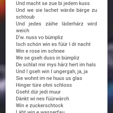
Und macht se zue bi jedem kuss
Und we sie lachet wärde bärge zu
schtoub
Und jedes zäihe läderhärz wird
weich
D’w. nuss vo bümpliz
Isch schön win es füür I dr nacht
Win e rose im schnee
We se gseh duss in bümpliz
De schlat mir mys härz hert im hals
Und I gseh win I ungergah, ja, ja
Sie wohnt im ne huus us glas
Hinger türe ohni schloss
Gseht dür jedi muur
Dänkt wi nes füürwärch
Win e zuckerschtock
Läbt win e wasserfau