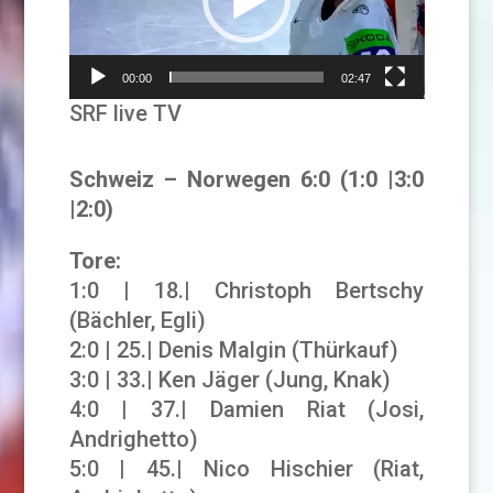
00:00
02:47
SRF live TV
Schweiz – Norwegen 6
:0 (1:0 |3:0
|2:0)
Tore:
1:0 | 18.| Christoph Bertschy
(Bächler, Egli)
2:0 | 25.| Denis Malgin (Thürkauf)
3:0 | 33.| Ken Jäger (Jung, Knak)
4:0 | 37.| Damien Riat (Josi,
Andrighetto)
5:0 | 45.| Nico Hischier (Riat,