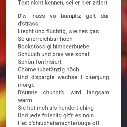
Text nicht kennen, sei er hier zitiert:
D’w. nuss vo bümpliz geit dür
d’strass
Liecht und flüchtig, wie nes gas
So unerreichbar höch
Bockstössigi himbeerbuebe
Schüüch und brav wie schaf
Schön fönfrisiert
Chöme tubetänzig nöch
Und d’spargle wachse I bluetjung
morge
D’sunne chunnt’s wird langsam
warm
Sie het meh als hundert ching
Und jede früehlig git’s es nöis
Het d’chiuchefänschterouge off