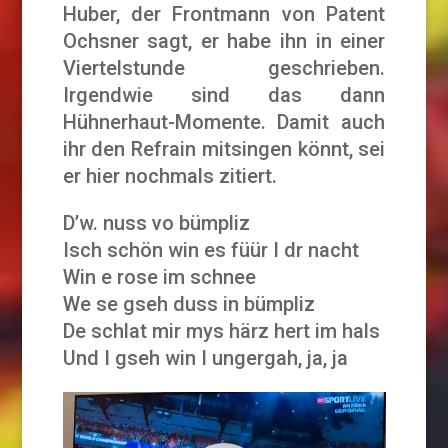
Huber, der Frontmann von Patent
Ochsner sagt, er habe ihn in einer
Viertelstunde geschrieben.
Irgendwie sind das dann
Hühnerhaut-Momente. Damit auch
ihr den Refrain mitsingen könnt, sei
er hier nochmals zitiert.
D’w. nuss vo bümpliz
Isch schön win es füür I dr nacht
Win e rose im schnee
We se gseh duss in bümpliz
De schlat mir mys härz hert im hals
Und I gseh win I ungergah, ja, ja
Video-
Player