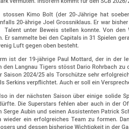
ark vermuten. Insofern kommt für den SCB 2026/
stossen Kimo Bolt (der 20-Jährige hat soeben 
nfalls 20-ährige Joel Grossniklaus. Er war bish
n Talent unter Beweis stellen konnte. Von den
. Er sammelte bei den Capitals in 31 Spielen ger
wenig Luft gegen oben besteht.
rm ist der 19-jährige Paul Mottard, der in der le
on den Langnau Tigers stösst Dario Rohrbach zu 
 Saison 2024/25 als Torschütze sehr erfolgreich
s Serkins verpflichtet. Auch er soll ein Versprech
so in der nächsten Saison über einige solide S
te. Die Superstars fehlen aber auch in der Off
 Serge Aubin und seinen Assistenten Patrick Sc
ern wieder ein erfolgreiches Team zu formen. D
ers und dessen bisherige Wichtigkeit in der Gar