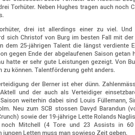
 drei Torhüter. Neben Hughes tragen auch noch C
s.
rhüter, drei ist allerdings einer zu viel. Und
d sich Christof von Burg im besten Fall mit de
 dem 25-jährigen Talent die längst verdiente E
on gegen Ende der abgelaufenen Saison getan h
au hatte er sehr gute Leistungen gezeigt. Von B
en zu können. Talentförderung geht anders.
Verteidigung der Berner ist eher dünn. Zahlenmä
Aktell und der auch als Verteidiger einsetzba
Saison weiterhin dabei sind Louis Füllemann, Si
olm. Neu zum SCB stossen Davyd Barandun (vo
Crunch) sowie der 19-jährige Lette Rolands Nagli
 noch Mitchell (4 Tore und 23 Assists in 60
m jungen Letten muss man sowieso Zeit geben.