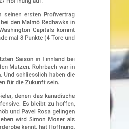
27 Hoffnung auf.
seinen ersten Profivertrag
er bei den Malmö Redhawks in
 Washington Capitals kommt
ade mal 8 Punkte (4 Tore und
tzten Saison in Finnland bei
den Mutzen. Rohrbach war in
. Und schliesslich haben die
en für die Zukunft sein.
pieler, denen das kanadische
ensive. Es bleibt zu hoffen,
höb und Pavel Rosa gelingen
aneben wird Simon Moser als
derobe kennt, hat Hoffnung,