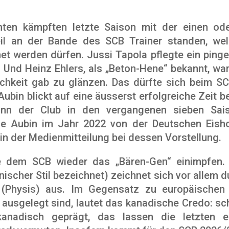
nten kämpften letzte Saison mit der einen o
weil an der Bande des SCB Trainer standen, we
et werden dürfen. Jussi Tapola pflegte ein ping
e. Und Heinz Ehlers, als „Beton-Hene“ bekannt, war
chkeit gab zu glänzen. Das dürfte sich beim S
ubin blickt auf eine äusserst erfolgreiche Zeit be
ann der Club in den vergangenen sieben Sai
e Aubin im Jahr 2022 von der Deutschen Eish
in der Medienmitteilung bei dessen Vorstellung.
te dem SCB wieder das „Bären-Gen“ einimpfen.
ischer Stil bezeichnet) zeichnet sich vor allem 
(Physis) aus. Im Gegensatz zu europäischen 
z ausgelegt sind, lautet das kanadische Credo: sc
kanadisch geprägt, das lassen die letzten 