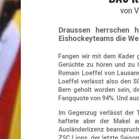
von
V
Draussen herrschen h
Eishockeyteams die Wei
Fangen wir mit dem Kader ga
Gerüchte zu hören und zu 
Romain Loeffel von Lausann
Loeffel verlässt also den 
Bern geholt worden sein, d
Fangquote von 94%. Und auch
Im Gegenzug verlässt der T
haftete aber der Makel a
Ausländerlizenz beanspruch
ZSC Lions, der letzte Saiso