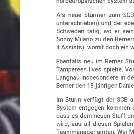
nordeuropäischen System st
Als neue Stürmer zum SCB 
unterschrieben) und der ebe
Schweden tätig, wo er sei
Sonny Milano zu den Bernern
4 Assists), womit doch ein 
Ebenfalls neu im Berner Stu
Tampereen Ilves spielte. V
Langnau insbesondere in der
Berner den 18-jährigen Daniel
Im Sturm verfügt der SCB al
System entgegen kommen dürf
dass es dem neuen Staff um
wird, aus all diesen Spiel
Teammanager amten. Wer Mos