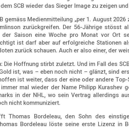
 dem SCB wieder das Sieger Image zu zeigen und
CB gemäss Medienmitteilung „per 1. August 2026
inson zurückgreifen. Der 56-Jährige stösst a
der Saison eine Woche pro Monat vor Ort sei
htigt ist darf aber auf erfolgreiche Stationen al
ten zurück schauen. Auch er also einer, der weis
: Die Hoffnung stirbt zuletzt. Und im Fall des SC
old ist, was – eben noch nicht – glänzt, sind er
offen ist weiter, dass der eine oder andere Top
 immer mal wieder der Name Philipp Kurashev gen
arks in der NHL, wo sein Vertrag allerdings aus
och nicht kommuniziert.
rifft Thomas Bordeleau, den Sohn des einstig
Thomas Bordeleau löste seine erste Lizenz in