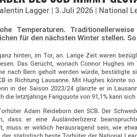
alentin Lagger
3.Juli 2026
National L
ohe Temperaturen. Traditionellerwei
chen für den nächsten Winter stellen. So
nz hinten, im Tor, an. Lange Zeit waren bezügl
lesen. Das Gerücht, wonach Connor Hughes im 
e nach Bern geholt werden würde, bestätigte s
SCB in Richtung Lausanne. Mit Hughes könnte s
enn in der Saison 2023/24 glänzte er in Lausan
 die letztjährige Fangquote von 91,1% kann sich
orhüter Adam Reideborn den SCB. Der Schwede 
n, dass er eine Ausländerlizenz beansprucht
t, muss er wirklich herausragend sein, wie et
n der statistisch beste Torhüter der National Le