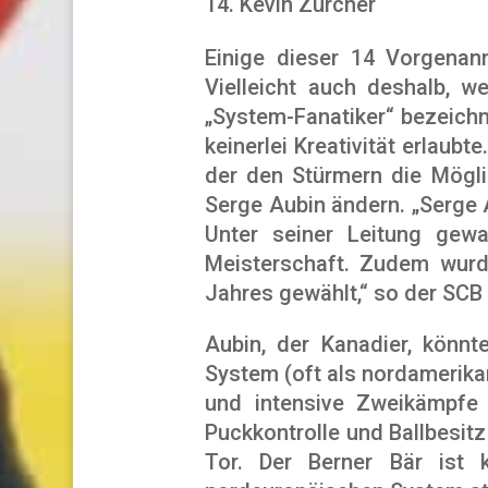
Kevin Zürcher
Einige dieser 14 Vorgenan
Vielleicht auch deshalb, 
„System-Fanatiker“ bezeichn
keinerlei Kreativität erlaubt
der den Stürmern die Mögli
Serge Aubin ändern. „Serge A
Unter seiner Leitung gew
Meisterschaft. Zudem wurd
Jahres gewählt,“ so der SCB 
Aubin, der Kanadier, könn
System (oft als nordamerikan
und intensive Zweikämpfe 
Puckkontrolle und Ballbesit
Tor. Der Berner Bär ist 